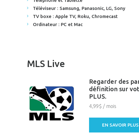
Téléphone et Tablette
Téléviseur : Samsung, Panasonic, LG, Sony
TV boxe : Apple TV, Roku, Chromecast
Ordinateur : PC et Mac
MLS Live
Regarder des part
définition sur vo
PLUS.
4,99$ / mois
EN SAVOIR PLUS