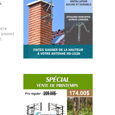
.
otre
s pouvez
z.