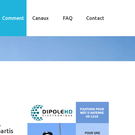
Comment
Canaux
FAQ
Contact
,
partis